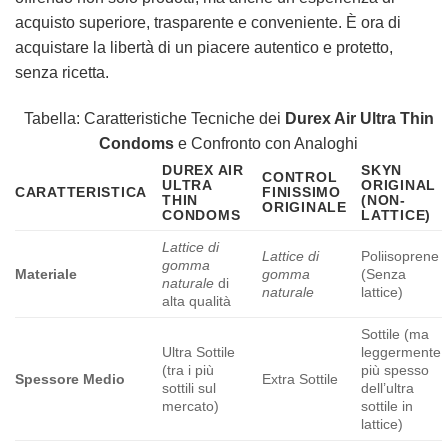
acquisto superiore, trasparente e conveniente. È ora di
acquistare la libertà di un piacere autentico e protetto,
senza ricetta.
Tabella: Caratteristiche Tecniche dei
Durex Air Ultra Thin
Condoms
e Confronto con Analoghi
DUREX AIR
SKYN
CONTROL
ULTRA
ORIGINAL
CARATTERISTICA
FINISSIMO
THIN
(NON-
ORIGINALE
CONDOMS
LATTICE)
Lattice di
Lattice di
Poliisoprene
gomma
Materiale
gomma
(Senza
naturale
di
naturale
lattice)
alta qualità
Sottile (ma
Ultra Sottile
leggermente
(tra i più
più spesso
Spessore Medio
Extra Sottile
sottili sul
dell’ultra
mercato)
sottile in
lattice)