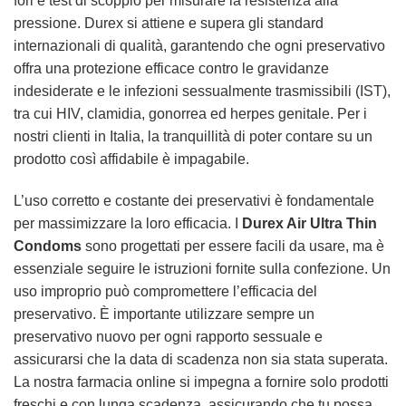
fori e test di scoppio per misurare la resistenza alla
pressione. Durex si attiene e supera gli standard
internazionali di qualità, garantendo che ogni preservativo
offra una protezione efficace contro le gravidanze
indesiderate e le infezioni sessualmente trasmissibili (IST),
tra cui HIV, clamidia, gonorrea ed herpes genitale. Per i
nostri clienti in Italia, la tranquillità di poter contare su un
prodotto così affidabile è impagabile.
L’uso corretto e costante dei preservativi è fondamentale
per massimizzare la loro efficacia. I
Durex Air Ultra Thin
Condoms
sono progettati per essere facili da usare, ma è
essenziale seguire le istruzioni fornite sulla confezione. Un
uso improprio può compromettere l’efficacia del
preservativo. È importante utilizzare sempre un
preservativo nuovo per ogni rapporto sessuale e
assicurarsi che la data di scadenza non sia stata superata.
La nostra farmacia online si impegna a fornire solo prodotti
freschi e con lunga scadenza, assicurando che tu possa