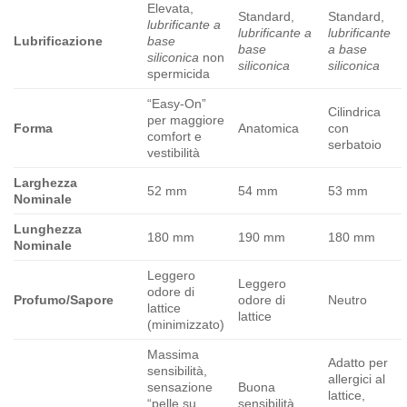
Elevata,
Standard,
Standard,
lubrificante a
lubrificante a
lubrificante
Lubrificazione
base
base
a base
siliconica
non
siliconica
siliconica
spermicida
“Easy-On”
Cilindrica
per maggiore
Forma
Anatomica
con
comfort e
serbatoio
vestibilità
Larghezza
52 mm
54 mm
53 mm
Nominale
Lunghezza
180 mm
190 mm
180 mm
Nominale
Leggero
Leggero
odore di
Profumo/Sapore
odore di
Neutro
lattice
lattice
(minimizzato)
Massima
Adatto per
sensibilità,
allergici al
sensazione
Buona
lattice,
“pelle su
sensibilità,