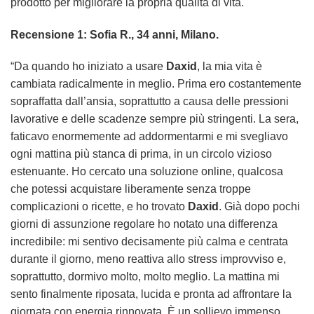
prodotto per migliorare la propria qualità di vita.
Recensione 1: Sofia R., 34 anni, Milano.
“Da quando ho iniziato a usare
Daxid
, la mia vita è
cambiata radicalmente in meglio. Prima ero costantemente
sopraffatta dall’ansia, soprattutto a causa delle pressioni
lavorative e delle scadenze sempre più stringenti. La sera,
faticavo enormemente ad addormentarmi e mi svegliavo
ogni mattina più stanca di prima, in un circolo vizioso
estenuante. Ho cercato una soluzione online, qualcosa
che potessi acquistare liberamente senza troppe
complicazioni o ricette, e ho trovato
Daxid
. Già dopo pochi
giorni di assunzione regolare ho notato una differenza
incredibile: mi sentivo decisamente più calma e centrata
durante il giorno, meno reattiva allo stress improvviso e,
soprattutto, dormivo molto, molto meglio. La mattina mi
sento finalmente riposata, lucida e pronta ad affrontare la
giornata con energia rinnovata. È un sollievo immenso