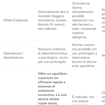
Sonnolenza
diurna,
Di
Generalmente lievi e
intorpidimento,
ga
transitori (leggera
possibili
li
Effetti Collaterali
sonnolenza iniziale,
interazioni con
s
disturbi GI minori),
altri farmaci o
ra
ben tollerato.
erbe, raramente
ne
reazioni
allergiche.
Rischio minimo
Nessuna evidenza
ma possibile con
Dipendenza /
di dipendenza fisica
uso prolungato e
N
Assuefazione
o psicologica, sicuro
interruzione
per uso prolungato.
brusca di alcune
erbe specifiche.
Offre un equilibrio
superiore tra
efficacia rapida e
assenza di
sedazione
Ot
eccessiva. La sua
È naturale, ma
s
azione mirata
con azione
en
copre ansia,