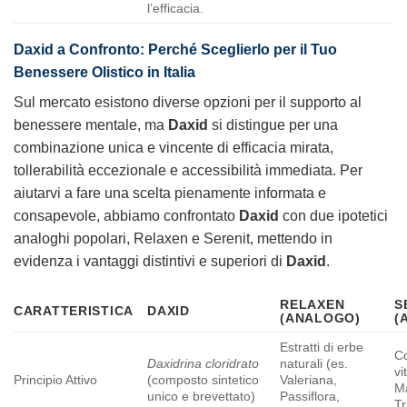
l’efficacia.
Daxid a Confronto: Perché Sceglierlo per il Tuo
Benessere Olistico in Italia
Sul mercato esistono diverse opzioni per il supporto al
benessere mentale, ma
Daxid
si distingue per una
combinazione unica e vincente di efficacia mirata,
tollerabilità eccezionale e accessibilità immediata. Per
aiutarvi a fare una scelta pienamente informata e
consapevole, abbiamo confrontato
Daxid
con due ipotetici
analoghi popolari, Relaxen e Serenit, mettendo in
evidenza i vantaggi distintivi e superiori di
Daxid
.
RELAXEN
S
CARATTERISTICA
DAXID
(ANALOGO)
(
Estratti di erbe
C
Daxidrina cloridrato
naturali (es.
vi
Principio Attivo
(composto sintetico
Valeriana,
M
unico e brevettato)
Passiflora,
Tr