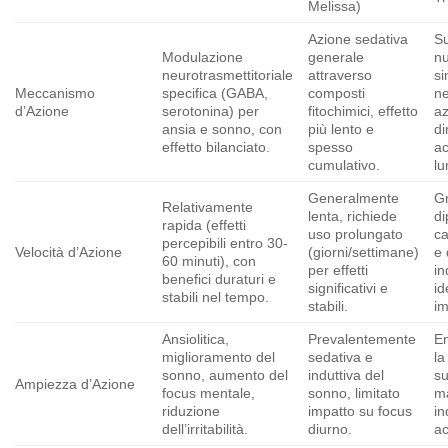
Melissa)
Azione sedativa
S
Modulazione
generale
nu
neurotrasmettitoriale
attraverso
si
Meccanismo
specifica (GABA,
composti
ne
d’Azione
serotonina) per
fitochimici, effetto
a
ansia e sonno, con
più lento e
di
effetto bilanciato.
spesso
ac
cumulativo.
lu
Generalmente
G
Relativamente
lenta, richiede
di
rapida (effetti
uso prolungato
ca
percepibili entro 30-
Velocità d’Azione
(giorni/settimane)
e 
60 minuti), con
per effetti
in
benefici duraturi e
significativi e
id
stabili nel tempo.
stabili.
i
Ansiolitica,
Prevalentemente
En
miglioramento del
sedativa e
la
sonno, aumento del
induttiva del
su
Ampiezza d’Azione
focus mentale,
sonno, limitato
m
riduzione
impatto su focus
in
dell’irritabilità.
diurno.
ac