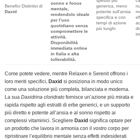
spesso più
c
sonno e focus
Benefici Distintivi di
generica, meno
nu
mentale,
Daxid
potente sull’ansia
me
rendendolo ideale
specifica e con
ef
per l’uso
tempi di azione
ac
quotidiano senza
più lunghi.
di
compromettere le
im
attività.
Disponibilità
immediata online
in Italia e alta
tollerabilità.
Come potete vedere, mentre Relaxen e Serenit offrono i
loro meriti specifici,
Daxid
si posiziona in modo unico
come una soluzione più completa, bilanciata e moderna.
La sua
Daxidrina cloridrato
fornisce un’azione più mirata e
rapida rispetto agli estratti di erbe generici, e un supporto
più diretto e potente all’ansia e al sonno rispetto ai
complessi vitaminici. Scegliere
Daxid
significa optare per
un prodotto che lavora in armonia con il vostro corpo per
ripristinare l’equilibrio mentale senza effetti indesiderati