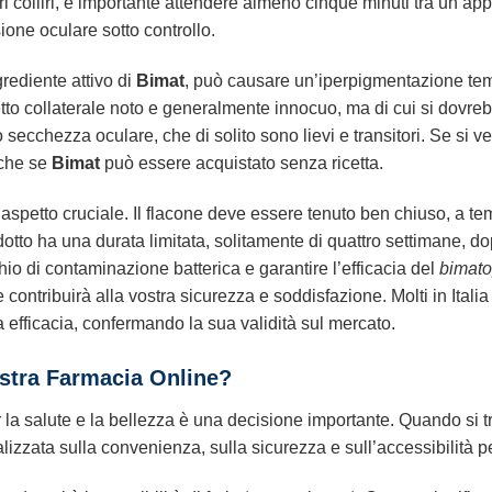
ri colliri, è importante attendere almeno cinque minuti tra un’appl
one oculare sotto controllo.
ngrediente attivo di
Bimat
, può causare un’iperpigmentazione tem
etto collaterale noto e generalmente innocuo, ma di cui si dovrebb
ecchezza oculare, che di solito sono lievi e transitori. Se si verif
nche se
Bimat
può essere acquistato senza ricetta.
 aspetto cruciale. Il flacone deve essere tenuto ben chiuso, a te
rodotto ha una durata limitata, solitamente di quattro settimane
hio di contaminazione batterica e garantire l’efficacia del
bimato
 contribuirà alla vostra sicurezza e soddisfazione. Molti in Ital
ua efficacia, confermando la sua validità sul mercato.
ostra Farmacia Online?
r la salute e la bellezza è una decisione importante. Quando si tr
zzata sulla convenienza, sulla sicurezza e sull’accessibilità per i 