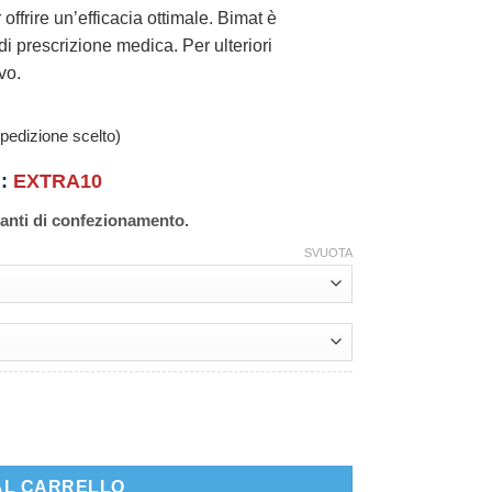
ffrire un’efficacia ottimale. Bimat è
di prescrizione medica. Per ulteriori
vo.
pedizione scelto)
n:
EXTRA10
ianti di confezionamento.
SVUOTA
AL CARRELLO