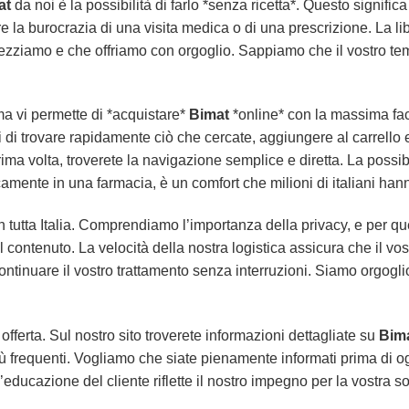
at
da noi è la possibilità di farlo *senza ricetta*. Questo signi
 la burocrazia di una visita medica o di una prescrizione. La lib
ezziamo e che offriamo con orgoglio. Sappiamo che il vostro tem
rma vi permette di *acquistare*
Bimat
*online* con la massima facil
i di trovare rapidamente ciò che cercate, aggiungere al carrello e
rima volta, troverete la navigazione semplice e diretta. La possibi
amente in una farmacia, è un comfort che milioni di italiani ha
tutta Italia. Comprendiamo l’importanza della privacy, e per qu
 contenuto. La velocità della nostra logistica assicura che il vos
ontinuare il vostro trattamento senza interruzioni. Siamo orgoglio
 offerta. Sul nostro sito troverete informazioni dettagliate su
Bim
 più frequenti. Vogliamo che siate pienamente informati prima di 
educazione del cliente riflette il nostro impegno per la vostra s