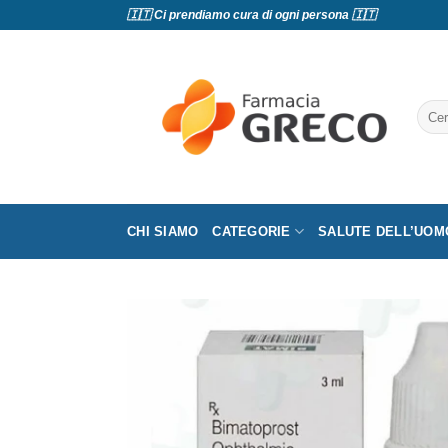
Salta
🇮🇹 Ci prendiamo cura di ogni persona 🇮🇹
ai
contenuti
Cerc
CHI SIAMO
CATEGORIE
SALUTE DELL’UOM