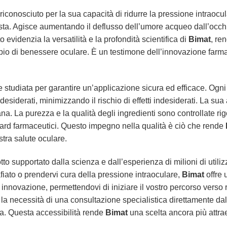
riconosciuto per la sua capacità di ridurre la pressione intraoc
 vista. Agisce aumentando il deflusso dell’umore acqueo dall’occ
 evidenzia la versatilità e la profondità scientifica di
Bimat
, re
pio di benessere oculare. È un testimone dell’innovazione farmac
 studiata per garantire un’applicazione sicura ed efficace. Ogni
 desiderati, minimizzando il rischio di effetti indesiderati. La su
iana. La purezza e la qualità degli ingredienti sono controllate 
dard farmaceutici. Questo impegno nella qualità è ciò che rende
stra salute oculare.
to supportato dalla scienza e dall’esperienza di milioni di utilizza
fiato o prendervi cura della pressione intraoculare,
Bimat
offre 
 innovazione, permettendovi di iniziare il vostro percorso verso ri
la necessità di una consultazione specialistica direttamente da
lia. Questa accessibilità rende
Bimat
una scelta ancora più attrae