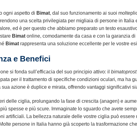
o ogni aspetto di
Bimat
, dal suo funzionamento ai suoi molteplici
o rendono una scelta privilegiata per migliaia di persone in Ita
alore, ed è per questo che abbiamo preparato un testo esaustivo, r
istare
Bimat
online, comodamente da casa e con la garanzia di un
ché
Bimat
rappresenta una soluzione eccellente per le vostre es
za e Benefici
ne si fonda sull’efficacia del suo principio attivo: il
bimatoprost
pata per il trattamento di specifiche condizioni oculari, ma ha g
La sua azione è duplice e mirata, offrendo vantaggi significativi s
iferi delle ciglia, prolungando la fase di crescita (anagen) e aum
e, più spesse e più scure. Immaginate lo sguardo che avete semp
ni artificiali. La bellezza naturale delle vostre ciglia può essere
 Molte persone in Italia hanno già scoperto la trasformazione ch