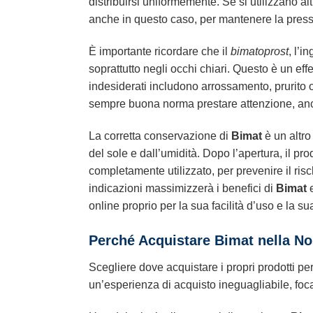
distribuirsi uniformemente. Se si utilizzano alt
anche in questo caso, per mantenere la pressi
È importante ricordare che il
bimatoprost
, l’i
soprattutto negli occhi chiari. Questo è un eff
indesiderati includono arrossamento, prurito o s
sempre buona norma prestare attenzione, a
La corretta conservazione di
Bimat
è un altro
del sole e dall’umidità. Dopo l’apertura, il p
completamente utilizzato, per prevenire il risc
indicazioni massimizzerà i benefici di
Bimat
e
online proprio per la sua facilità d’uso e la s
Perché Acquistare Bimat nella N
Scegliere dove acquistare i propri prodotti pe
un’esperienza di acquisto ineguagliabile, focali