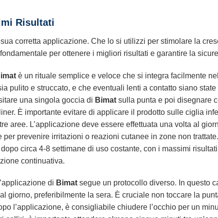
mi Risultati
sua corretta applicazione. Che lo si utilizzi per stimolare la cresc
fondamentale per ottenere i migliori risultati e garantire la sicur
imat
è un rituale semplice e veloce che si integra facilmente nell
ia pulito e struccato, e che eventuali lenti a contatto siano state
sitare una singola goccia di
Bimat
sulla punta e poi disegnare co
ner. È importante evitare di applicare il prodotto sulle ciglia in
tre aree. L’applicazione deve essere effettuata una volta al gior
er prevenire irritazioni o reazioni cutanee in zone non trattate. I
dopo circa 4-8 settimane di uso costante, con i massimi risultati o
azione continuativa.
l’applicazione di
Bimat
segue un protocollo diverso. In questo c
 al giorno, preferibilmente la sera. È cruciale non toccare la punt
po l’applicazione, è consigliabile chiudere l’occhio per un minu