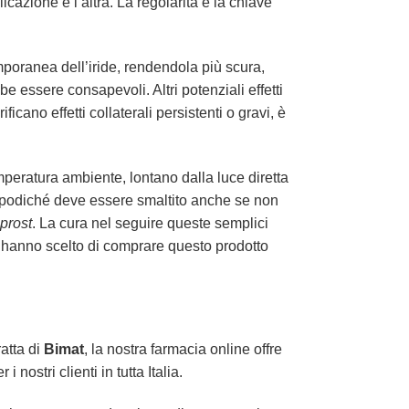
icazione e l’altra. La regolarità è la chiave
poranea dell’iride, rendendola più scura,
e essere consapevoli. Altri potenziali effetti
icano effetti collaterali persistenti o gravi, è
mperatura ambiente, lontano dalla luce diretta
, dopodiché deve essere smaltito anche se non
prost
. La cura nel seguire queste semplici
ia hanno scelto di comprare questo prodotto
atta di
Bimat
, la nostra farmacia online offre
nostri clienti in tutta Italia.