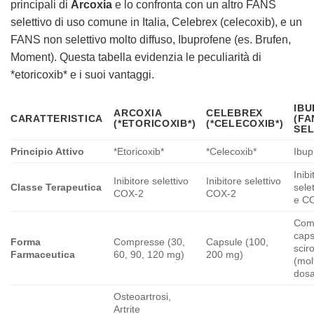
principali di
Arcoxia
e lo confronta con un altro FANS
selettivo di uso comune in Italia, Celebrex (celecoxib), e un
FANS non selettivo molto diffuso, Ibuprofene (es. Brufen,
Moment). Questa tabella evidenzia le peculiarità di
*etoricoxib* e i suoi vantaggi.
IB
ARCOXIA
CELEBREX
CARATTERISTICA
(FA
(*ETORICOXIB*)
(*CELECOXIB*)
SEL
Principio Attivo
*Etoricoxib*
*Celecoxib*
Ibup
Inib
Inibitore selettivo
Inibitore selettivo
Classe Terapeutica
sele
COX-2
COX-2
e C
Com
caps
Forma
Compresse (30,
Capsule (100,
scir
Farmaceutica
60, 90, 120 mg)
200 mg)
(mol
dosa
Osteoartrosi,
Artrite