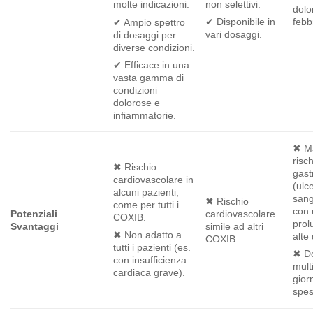
non selettivi.
molte indicazioni.
dolo
✔ Disponibile in
febb
✔ Ampio spettro
vari dosaggi.
di dosaggi per
diverse condizioni.
✔ Efficace in una
vasta gamma di
condizioni
dolorose e
infiammatorie.
✖ M
risc
✖ Rischio
gast
cardiovascolare in
(ulc
alcuni pazienti,
sang
✖ Rischio
come per tutti i
con 
Potenziali
cardiovascolare
COXIB.
prol
Svantaggi
simile ad altri
✖ Non adatto a
alte 
COXIB.
tutti i pazienti (es.
✖ D
con insufficienza
multi
cardiaca grave).
giorn
spes