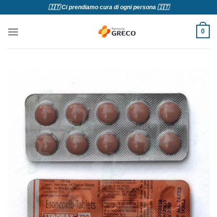
Salta
🇮🇹 Ci prendiamo cura di ogni persona 🇮🇹
ai
contenuti
0