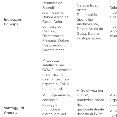
Reumatoide,
Osteoartrosi,
Spondilite
Dolo
Artrite
Anchilosante,
mode
Reumatoide,
Dolore Acuto da
di te
Indicazioni
Spondilite
Gotta, Dolore
mest
Principali
Anchilosante,
Lombalgico
musc
Dolore Acuto da
Cronico,
febb
Gotta, Dolore
Dismenorrea
infi
Postoperatorio.
Primaria, Dolore
Postoperatorio
Odontoiatrico.
✔ Elevata
selettività per
COX-2, potenziale
minor rischio
gastrointestinale
rispetto ai FANS
non selettivi.
✔ Selettività per
COX-2,
✔ A
✔ Lunga emivita,
potenziale minor
dispo
consente
rischio
bass
dosaggio
Vantaggi di
gastrointestinale
monodose
✔ Ra
Arcoxia
rispetto ai FANS
giornaliera per
d’az