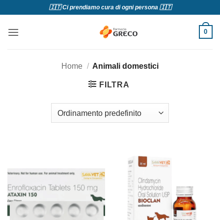
Salta
🇮🇹 Ci prendiamo cura di ogni persona 🇮🇹
ai
contenuti
0
Home
/
Animali domestici
FILTRA