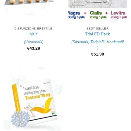
DISFUNZIONE ERETTILE
BEST SELLER
Valif
Trial ED Pack
(
Vardenafil
)
(
Sildenafil
,
Tadalafil
,
Vardenafil
)
€
43,26
€
51,90