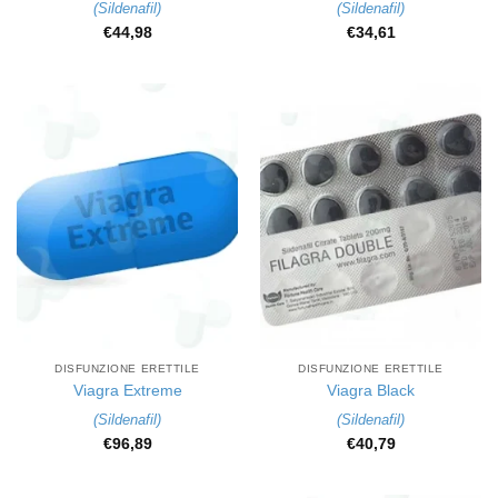
(
Sildenafil
)
(
Sildenafil
)
€
44,98
€
34,61
DISFUNZIONE ERETTILE
DISFUNZIONE ERETTILE
Viagra Extreme
Viagra Black
(
Sildenafil
)
(
Sildenafil
)
€
96,89
€
40,79