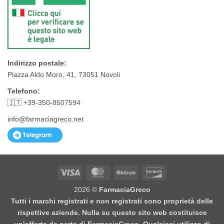
Indirizzo postale:
Piazza Aldo Moro, 41, 73051 Novoli
Telefono:
🇮🇹 +39-350-8507594
info@farmaciagreco.net
Visa
MasterCard
BitCoin
Discover
2026 ©
FarmaciaGreco
Tutti i marchi registrati e non registrati sono proprietà delle
rispettive aziende. Nulla su questo sito web costituisce