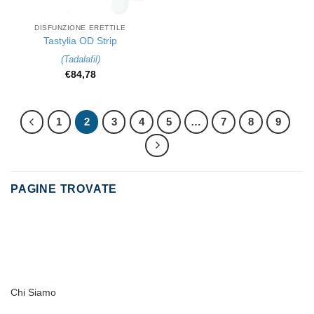
DISFUNZIONE ERETTILE
Tastylia OD Strip
(
Tadalafil
)
€
84,78
1
2
3
4
5
…
7
8
9
PAGINE TROVATE
Chi Siamo