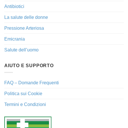
Antibiotici
La salute delle donne
Pressione Arteriosa
Emicrania
Salute dell’uomo
AIUTO E SUPPORTO
FAQ – Domande Frequenti
Politica sui Cookie
Termini e Condizioni