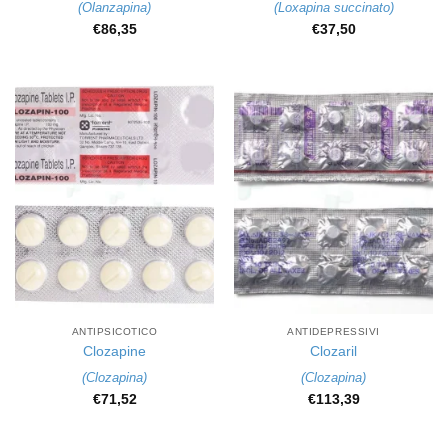
(
Olanzapina
)
(
Loxapina succinato
)
€
86,35
€
37,50
ANTIPSICOTICO
ANTIDEPRESSIVI
Clozapine
Clozaril
(
Clozapina
)
(
Clozapina
)
€
71,52
€
113,39