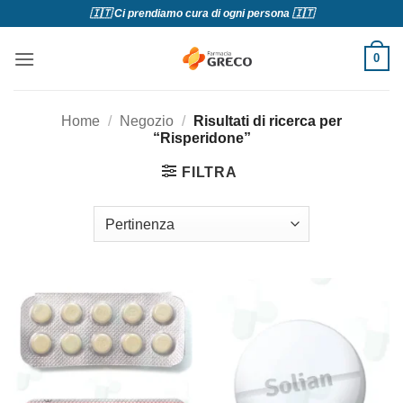
Salta
🇮🇹 Ci prendiamo cura di ogni persona 🇮🇹
ai
contenuti
0
Home
/
Negozio
/
Risultati di ricerca per
“Risperidone”
FILTRA