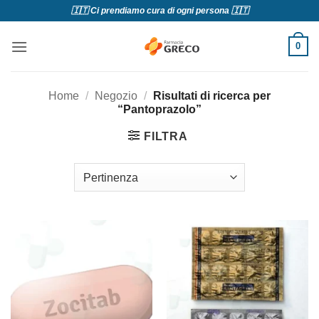
Salta
🇮🇹 Ci prendiamo cura di ogni persona 🇮🇹
ai
contenuti
0
Home
/
Negozio
/
Risultati di ricerca per
“Pantoprazolo”
FILTRA