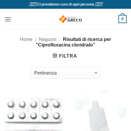
Salta
🇮🇹 Ci prendiamo cura di ogni persona 🇮🇹
ai
contenuti
0
Home
/
Negozio
/
Risultati di ricerca per
“Ciprofloxacina cloridrato”
FILTRA