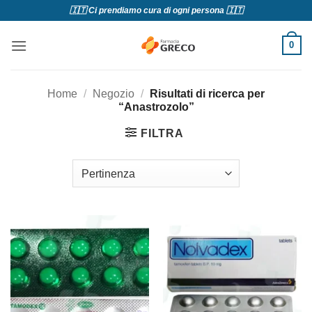
Salta
🇮🇹 Ci prendiamo cura di ogni persona 🇮🇹
ai
contenuti
0
Home
/
Negozio
/
Risultati di ricerca per
“Anastrozolo”
FILTRA